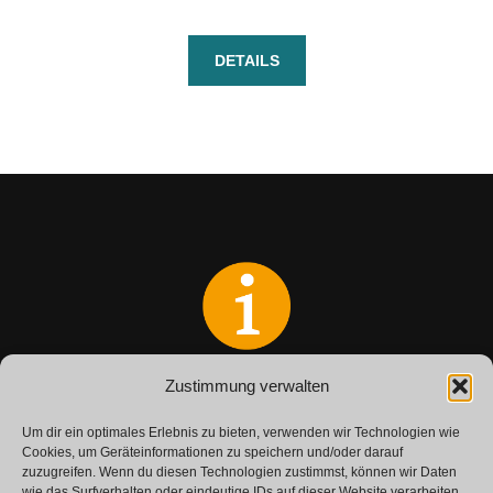
DETAILS
Zustimmung verwalten
Haben Sie Fragen?
Nehmen Sie Kontakt zu uns auf
Um dir ein optimales Erlebnis zu bieten, verwenden wir Technologien wie
Cookies, um Geräteinformationen zu speichern und/oder darauf
zuzugreifen. Wenn du diesen Technologien zustimmst, können wir Daten
wie das Surfverhalten oder eindeutige IDs auf dieser Website verarbeiten.