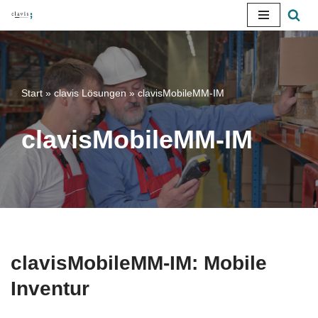
Zum
Inhalt
springen
Start
»
clavis Lösungen
»
clavisMobileMM-IM
clavisMobileMM-IM
clavisMobileMM-IM: Mobile
Inventur