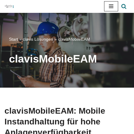
Zum
Inhalt
springen
Start
»
clavis Lösungen
»
clavisMobileEAM
clavisMobileEAM
clavisMobileEAM: Mobile
Instandhaltung für hohe
Anlagenverfügbarkeit