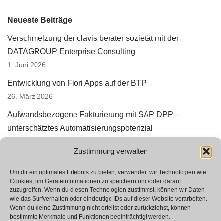
Neueste Beiträge
Verschmelzung der clavis berater sozietät mit der
DATAGROUP Enterprise Consulting
1. Juni 2026
Entwicklung von Fiori Apps auf der BTP
26. März 2026
Aufwandsbezogene Fakturierung mit SAP DPP –
unterschätztes Automatisierungspotenzial
3. März 2026
Zustimmung verwalten
Erfolgreiche Prototyperstellung in SAP StRM
12. Januar 2026
Um dir ein optimales Erlebnis zu bieten, verwenden wir Technologien wie
Cookies, um Geräteinformationen zu speichern und/oder darauf
zuzugreifen. Wenn du diesen Technologien zustimmst, können wir Daten
Wir suchen Verstärkung
wie das Surfverhalten oder eindeutige IDs auf dieser Website verarbeiten.
23. Oktober 2025
Wenn du deine Zustimmung nicht erteilst oder zurückziehst, können
bestimmte Merkmale und Funktionen beeinträchtigt werden.