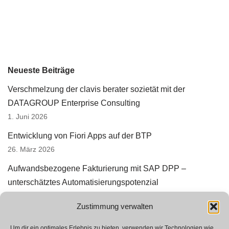
Neueste Beiträge
Verschmelzung der clavis berater sozietät mit der
DATAGROUP Enterprise Consulting
1. Juni 2026
Entwicklung von Fiori Apps auf der BTP
26. März 2026
Aufwandsbezogene Fakturierung mit SAP DPP –
unterschätztes Automatisierungspotenzial
3. März 2026
Zustimmung verwalten
Erfolgreiche Prototyperstellung in SAP StRM
12. Januar 2026
Um dir ein optimales Erlebnis zu bieten, verwenden wir Technologien wie