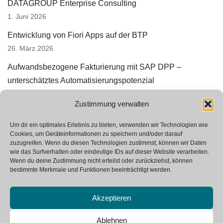
DATAGROUP Enterprise Consulting
1. Juni 2026
Entwicklung von Fiori Apps auf der BTP
26. März 2026
Aufwandsbezogene Fakturierung mit SAP DPP –
unterschätztes Automatisierungspotenzial
3. März 2026
Zustimmung verwalten
Erfolgreiche Prototyperstellung in SAP StRM
12. Januar 2026
Um dir ein optimales Erlebnis zu bieten, verwenden wir Technologien wie
Cookies, um Geräteinformationen zu speichern und/oder darauf
zuzugreifen. Wenn du diesen Technologien zustimmst, können wir Daten
Wir suchen Verstärkung
wie das Surfverhalten oder eindeutige IDs auf dieser Website verarbeiten.
23. Oktober 2025
Wenn du deine Zustimmung nicht erteilst oder zurückziehst, können
bestimmte Merkmale und Funktionen beeinträchtigt werden.
Akzeptieren
Neve
| Angetrieben von
WordPress
Ablehnen