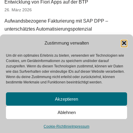
Entwicklung von Fiori Apps auf der BTP
26. März 2026
Aufwandsbezogene Fakturierung mit SAP DPP –
unterschätztes Automatisierungspotenzial
3. März 2026
Zustimmung verwalten
Erfolgreiche Prototyperstellung in SAP StRM
12. Januar 2026
Um dir ein optimales Erlebnis zu bieten, verwenden wir Technologien wie
Cookies, um Geräteinformationen zu speichern und/oder darauf
zuzugreifen. Wenn du diesen Technologien zustimmst, können wir Daten
Wir suchen Verstärkung
wie das Surfverhalten oder eindeutige IDs auf dieser Website verarbeiten.
23. Oktober 2025
Wenn du deine Zustimmung nicht erteilst oder zurückziehst, können
bestimmte Merkmale und Funktionen beeinträchtigt werden.
Akzeptieren
Neve
| Angetrieben von
WordPress
Ablehnen
SAP Glossar
Kontakt
Impressum
Cookie-Richtlinie
Impressum
Datenschutzerklärung