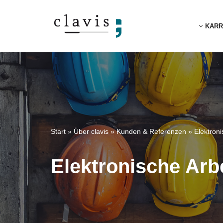
KARR
Zum
Inhalt
springen
Start
»
Über clavis
»
Kunden & Referenzen
»
Elektron
Elektronische Ar