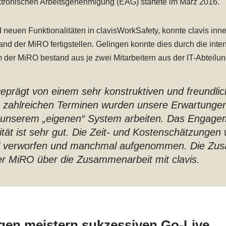
tronischen Arbeitsgenehmigung (EAG) startete im März 2016.
euen Funktionalitäten in clavisWorkSafety, konnte clavis inn
stand der MiRO fertigstellen. Gelingen konnte dies durch die in
der MiRO bestand aus je zwei Mitarbeitern aus der IT-Abteilun
geprägt von einem sehr konstruktiven und freundli
. In zahlreichen Terminen wurden unsere Erwartu
 unserem „eigenen“ System arbeiten. Das Engageme
tät ist sehr gut. Die Zeit- und Kostenschätzungen 
al verworfen und manchmal aufgenommen. Die Zu
der MiRO über die Zusammenarbeit mit clavis.
gen meistern sukzessiven Go-Live